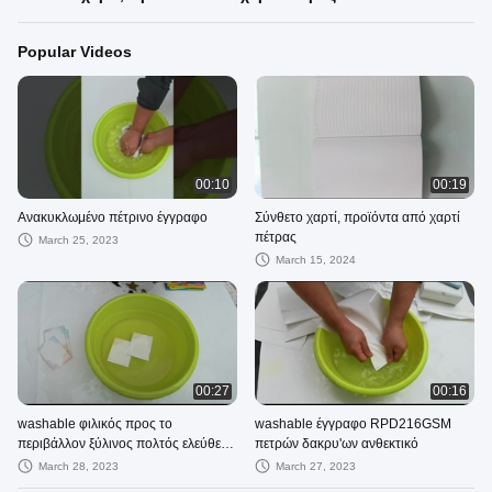
Popular Videos
00:10
00:19
Ανακυκλωμένο πέτρινο έγγραφο
Σύνθετο χαρτί, προϊόντα από χαρτί
πέτρας
March 25, 2023
March 15, 2024
00:27
00:16
washable φιλικός προς το
washable έγγραφο RPD216GSM
περιβάλλον ξύλινος πολτός ελεύθερο
πετρών δακρυ'ων ανθεκτικό
100% χαρτιού πετρών καμία taxico
March 28, 2023
March 27, 2023
και ρύπανση