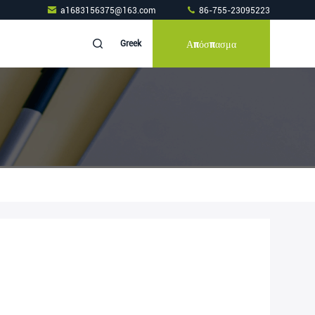
a1683156375@163.com
86-755-23095223
Απόσπασμα
Greek