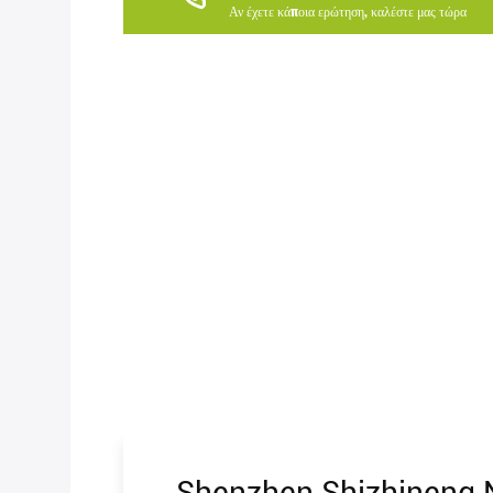
Αν έχετε κάποια ερώτηση, καλέστε μας τώρα
Shenzhen Shizhineng N