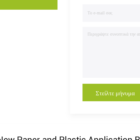
Στείλτε μήνυμα
ew Paper and Plastic Application 