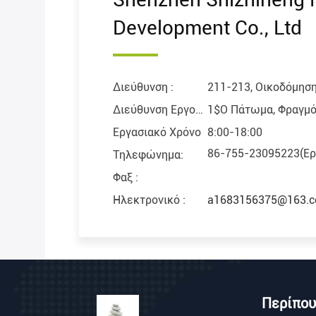
Development Co., Ltd
Διεύθυνση :
211-213, Οικοδόμηση
Διεύθυνση Εργοστασίου :
1$ο Πάτωμα, Φραγμός
Εργασιακό Χρόνο
8:00-18:00
86-755-23095223(Ερ
Τηλεφώνημα:
Φαξ :
Ηλεκτρονικό :
a1683156375@163.
Περίπου