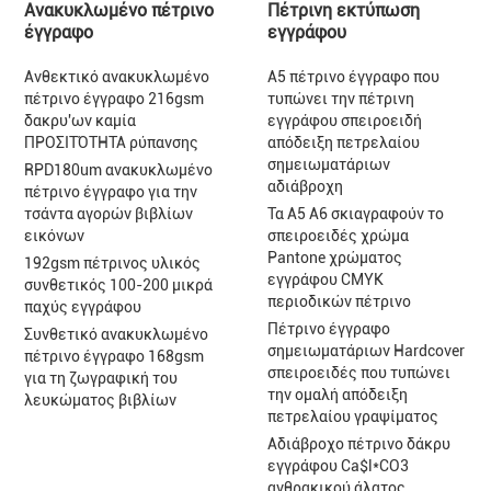
Ανακυκλωμένο πέτρινο
Πέτρινη εκτύπωση
έγγραφο
εγγράφου
Ανθεκτικό ανακυκλωμένο
A5 πέτρινο έγγραφο που
πέτρινο έγγραφο 216gsm
τυπώνει την πέτρινη
δακρυ'ων καμία
εγγράφου σπειροειδή
ΠΡΟΣΙΤΌΤΗΤΑ ρύπανσης
απόδειξη πετρελαίου
σημειωματάριων
RPD180um ανακυκλωμένο
αδιάβροχη
πέτρινο έγγραφο για την
τσάντα αγορών βιβλίων
Τα A5 A6 σκιαγραφούν το
εικόνων
σπειροειδές χρώμα
Pantone χρώματος
192gsm πέτρινος υλικός
εγγράφου CMYK
συνθετικός 100-200 μικρά
περιοδικών πέτρινο
παχύς εγγράφου
Πέτρινο έγγραφο
Συνθετικό ανακυκλωμένο
σημειωματάριων Hardcover
πέτρινο έγγραφο 168gsm
σπειροειδές που τυπώνει
για τη ζωγραφική του
την ομαλή απόδειξη
λευκώματος βιβλίων
πετρελαίου γραψίματος
Αδιάβροχο πέτρινο δάκρυ
εγγράφου Ca$l*CO3
ανθρακικού άλατος