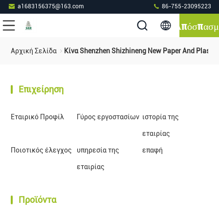
a1683156375@163.com
86-755-23095223
Απόσπασμ
Αρχική Σελίδα
Κίνα Shenzhen Shizhineng New Paper And Plastic 
Επιχείρηση
Εταιρικό Προφίλ
Γύρος εργοστασίων
ιστορία της
εταιρίας
Ποιοτικός έλεγχος
υπηρεσία της
επαφή
εταιρίας
Προϊόντα