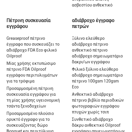
ασβεστίου ανθεκτικό
Πέτρινη συσκευασία
αδιάβροχο έγγραφο
εγγράφου
πετρών
Greaseproof πέτρινο
Ξύλινο ελεύθερο
έγγραφο που συσκευάζει το
αδιάβροχο πέτρινο
αδιάβροχο FDA Eco φιλικό
ανθεκτικό πέτρινο
Oilproof
αδιάβροχο σημειωματάριο
δακρυ'ων εγγράφου
Μίας χρήσης εκτυπώσιμο
πέτρινο FDA Oilproof
Φιλικό ξύλινο ελεύθερο
εγγράφου περιτυλιγμάτων
αδιάβροχο σημειωματάριο
για τα τρόφιμα
πέτρινο 100gsm 120gsm
Eco
Προσαρμοσμένη πέτρινη
συσκευασία εγγράφου για
Ανθεκτικό αδιάβροχο
τη μίας χρήσης υγειονομική
πέτρινο βιβλίο περιοδικών
τσάντα ξενοδοχείων
φωτογραφιών εγγράφου
πτυχών χωρίς τσιπ
Προσαρμοσμένο πλούσιο
ορυκτό έγγραφο για το
Συνθετικό αδιάβροχο
συσκευάζοντας δώρο
δάκρυ ανθεκτικό Oilproof
Bonquet και περιτύλιγμα
εγγράφου σημειωματάριων