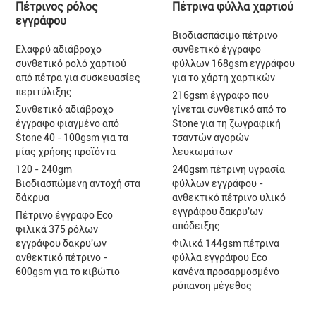
Πέτρινος ρόλος
Πέτρινα φύλλα χαρτιού
εγγράφου
Βιοδιασπάσιμο πέτρινο
Ελαφρύ αδιάβροχο
συνθετικό έγγραφο
συνθετικό ρολό χαρτιού
φύλλων 168gsm εγγράφου
από πέτρα για συσκευασίες
για το χάρτη χαρτικών
περιτύλιξης
216gsm έγγραφο που
Συνθετικό αδιάβροχο
γίνεται συνθετικό από το
έγγραφο φιαγμένο από
Stone για τη ζωγραφική
Stone 40 - 100gsm για τα
τσαντών αγορών
μίας χρήσης προϊόντα
λευκωμάτων
120 - 240gm
240gsm πέτρινη υγρασία
Βιοδιασπώμενη αντοχή στα
φύλλων εγγράφου -
δάκρυα
ανθεκτικό πέτρινο υλικό
εγγράφου δακρυ'ων
Πέτρινο έγγραφο Eco
απόδειξης
φιλικά 375 ρόλων
εγγράφου δακρυ'ων
Φιλικά 144gsm πέτρινα
ανθεκτικό πέτρινο -
φύλλα εγγράφου Eco
600gsm για το κιβώτιο
κανένα προσαρμοσμένο
ρύπανση μέγεθος