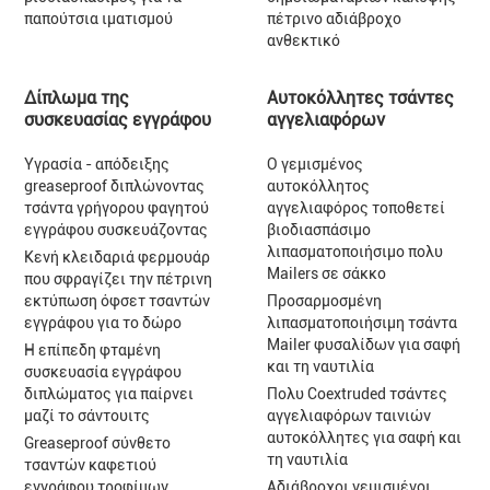
παπούτσια ιματισμού
πέτρινο αδιάβροχο
ανθεκτικό
Δίπλωμα της
Αυτοκόλλητες τσάντες
συσκευασίας εγγράφου
αγγελιαφόρων
Υγρασία - απόδειξης
Ο γεμισμένος
greaseproof διπλώνοντας
αυτοκόλλητος
τσάντα γρήγορου φαγητού
αγγελιαφόρος τοποθετεί
εγγράφου συσκευάζοντας
βιοδιασπάσιμο
λιπασματοποιήσιμο πολυ
Κενή κλειδαριά φερμουάρ
Mailers σε σάκκο
που σφραγίζει την πέτρινη
εκτύπωση όφσετ τσαντών
Προσαρμοσμένη
εγγράφου για το δώρο
λιπασματοποιήσιμη τσάντα
Mailer φυσαλίδων για σαφή
Η επίπεδη φταμένη
και τη ναυτιλία
συσκευασία εγγράφου
διπλώματος για παίρνει
Πολυ Coextruded τσάντες
μαζί το σάντουιτς
αγγελιαφόρων ταινιών
αυτοκόλλητες για σαφή και
Greaseproof σύνθετο
τη ναυτιλία
τσαντών καφετιού
εγγράφου τροφίμων
Αδιάβροχοι γεμισμένοι