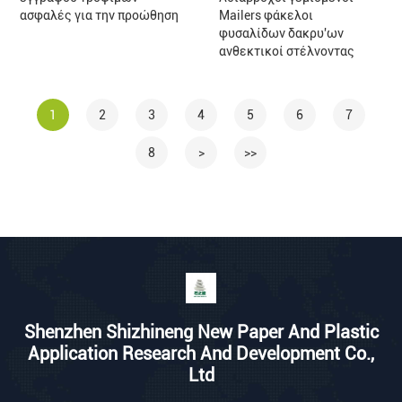
ασφαλές για την προώθηση
Mailers φάκελοι
φυσαλίδων δακρυ'ων
ανθεκτικοί στέλνοντας
1
2
3
4
5
6
7
8
>
>>
Shenzhen Shizhineng New Paper And Plastic
Application Research And Development Co.,
Ltd