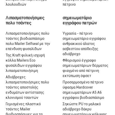
λουλουδιών
πέτρινο
Λιπασματοποιήσιμες
σημειωματάριο
πολυ τσάντες
εγγράφου πετρών
Λιπασματοποιήσιμες πολυ
Υγρασία - πέτρινο
τσάντες βιοδιασπάσιμο
σημειωματάριο εγγράφου
πολυ Mailer Selfseal με την
ανθρακικού άλατος
επένδυση φυσαλίδων
ασβεστίου απόδειξης
αδιάβροχο
Της Kraft φιλική ισχυρή
κόλλα Mailers Eco
Φθορισμού έγγραφο
φυσαλίδων εγγράφου
σημειωματάριων δέρματος
λιπασματοποιήσιμη
φιαγμένο από πέτρινη
εκτύπωση όφσετ
Αδιάβροχες
λιπασματοποιήσιμες πολυ
Προσαρμοσμένο πέτρινο
τσάντες αποστολής
ύφασμα Hardcover
ενδυμάτων αντίστασης
σημειωματάριων A5 A6
κλονισμού τσαντών
εγγράφου βιοδιασπάσιμο
Γεμισμένες πλαστικό
Σηκώστε PU το μαλακό
τσάντες Mailer
αδιάβροχο δάκρυ
βιοδιασπάσιμες για τα
σημειωματάριων κάλυψης