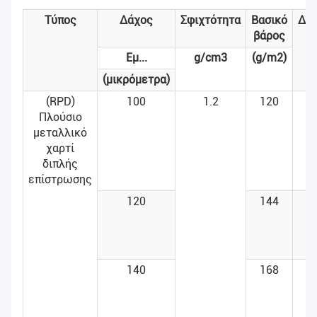
Τύπος
Δάχος
Σφιχτότητα
Βασικό
Δια
βάρος
Εμ...
g/cm3
(g/m2)
(μικρόμετρα)
(RPD)
100
1.2
120
>
Πλούσιο
μεταλλικό
χαρτί
διπλής
επίστρωσης
120
144
>
140
168
>