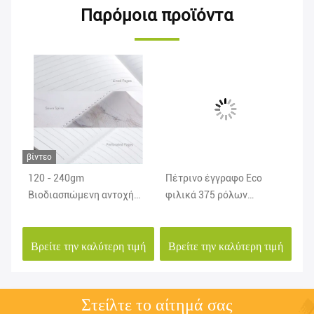
Παρόμοια προϊόντα
βίντεο
120 - 240gm
Πέτρινο έγγραφο Eco
RB
Βιοδιασπώμενη αντοχή
φιλικά 375 ρόλων
40
α
στα δάκρυα
εγγράφου δακρυ'ων
απ
ανθεκτικό πέτρινο -
χα
μή
Βρείτε την καλύτερη τιμή
Βρείτε την καλύτερη τιμή
Β
600gsm για το κιβώτιο
Στείλτε το αίτημά σας