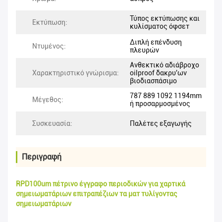
Τύπος εκτύπωσης και
Εκτύπωση:
κυλίσματος όφσετ
Διπλή επένδυση
Ντυμένος:
πλευρών
Ανθεκτικό αδιάβροχο
Χαρακτηριστικό γνώρισμα:
oilproof δακρυ'ων
βιοδιασπάσιμο
787 889 1092 1194mm
Μέγεθος:
ή προσαρμοσμένος
Συσκευασία:
Παλέτες εξαγωγής
Περιγραφή
RPD100um πέτρινο έγγραφο περιοδικών για χαρτικά
σημειωματάριων επιτραπέζιων τα ματ τυλίγοντας
σημειωματάριων