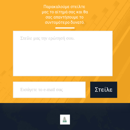
Παρακαλούμε στείλτε 
μας το αίτημά σας και θα 
σας απαντήσουμε το 
συντομότερο δυνατό.
Στείλε