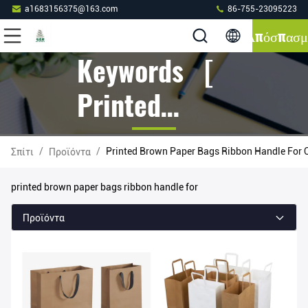
a1683156375@163.com
86-755-23095223
Απόσπασμ
Keywords [
Printed
Brown Paper
/
/
Printed Brown Paper Bags Ribbon Handle For 
Σπίτι
Προϊόντα
Bags Ribbon
printed brown paper bags ribbon handle for
Handle For ]
Προϊόντα
Match 2
Προϊόντα