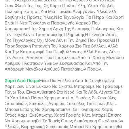
Στον Φλοιό Της Γης, Ως Κύρια Πρώτη Ύλη, Υλικά Υψηλής
Πολυμετρικότητας Και Μια Ποικιλία Ανόργανων Υλικών Ως
Βοηθητικές Πρώτες Ύλες,νέα Τεχνολογία Για Πέτρα Και Χαρτί
Είναι Η Νέα Τεχνολογία Παραγωγής Χαρτιού Που
Χρησιμοποιεί Την Χημική Αρχή Της Διεπαφής Πολυμερούς Και
Την Τεχνολογία Τροποποίησης ΠλήρωσηςΗ Γεννήση Αυτής
Της Τεχνολογίας Όχι Μόνο Λύνει Την Ζημιά Που Προκαλεί Η
Παραδοσιακή Ρύπανση Του Χαρτιού Στο Περιβάλλον, Αλλά
Και Την Καταστροφή Του Περιβάλλοντος.αλλά Επίσης Λύνει
Την Λευκή Ρύπανση Που Προκαλείται Από Τη Χρήση Μεγάλου
Αριθμού Πλαστικών Υλικών Συσκευασίας Και Από Την
Απόρριψη Μεγάλου Αριθμού Πετρελαϊκών Πόρων.
Χαρτί Από Πέτρα
Είναι Πιο Ευέλικτο Από Το Συνηθισμένο
Χαρτί. Δεν Είναι Εύκολο Να Σκιστεί. Μπορούμε Να Γράψουμε
Πάνω Του. Είναι Ανθεκτικό Στο Νερό Και Το Λάδι. Λέγεται Ότι
Το Χαρτί Από Πέτρα Χρησιμοποιείται Ευρέως Σε Σακούλες
Σκουπιδιών, Σακούλες Αγορών, Σακούλες Τροφίμων,κλπ..
Μπορεί Επίσης Να Χρησιμοποιηθεί Σε Πολιτισμικό Χαρτί,
Όπως Χαρτί Εκτύπωσης, Χαρτί Γραφής Κλπ. Μπορεί Επίσης
Να Χρησιμοποιηθεί Σε Τομείς Όπως Διακόσμηση Οικοδομικών
Υλικών, Βιομηχανική Συσκευασία.Μπορεί Να Χρησιμοποιηθεί