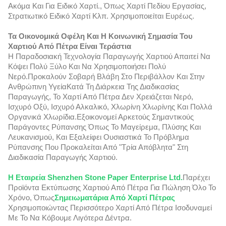
Ακόμα Και Για Ειδικό Χαρτί., Όπως Χαρτί Πεδίου Εργασίας,
Στρατιωτικό Ειδικό Χαρτί Κλπ. Χρησιμοποιείται Ευρέως.
Τα Οικονομικά Οφέλη Και Η Κοινωνική Σημασία Του
Χαρτιού Από Πέτρα Είναι Τεράστια
Η Παραδοσιακή Τεχνολογία Παραγωγής Χαρτιού Απαιτεί Να
Κόψει Πολύ Ξύλο Και Να Χρησιμοποιήσει Πολύ
Νερό.προκαλούν Σοβαρή Βλάβη Στο Περιβάλλον Και Στην
Ανθρώπινη ΥγείαΚατά Τη Διάρκεια Της Διαδικασίας
Παραγωγής, Το Χαρτί Από Πέτρα Δεν Χρειάζεται Νερό,
Ισχυρό Οξύ, Ισχυρό Αλκαλικό, Χλωρίνη Χλωρίνης Και Πολλά
Οργανικά Χλωρίδια.εξοικονομεί Αρκετούς Σημαντικούς
Παράγοντες Ρύπανσης Όπως Το Μαγείρεμα, Πλύσης Και
Λευκανισμού, Και Εξαλείφει Ουσιαστικά Το Πρόβλημα
Ρύπανσης Που Προκαλείται Από "τρία Απόβλητα" Στη
Διαδικασία Παραγωγής Χαρτιού.
Η Εταιρεία Shenzhen Stone Paper Enterprise Ltd.
Παρέχει
Προϊόντα Εκτύπωσης Χαρτιού Από Πέτρα Για Πώληση Όλο Το
Χρόνο, Όπως
Σημειωματάρια Από Χαρτί Πέτρας
Χρησιμοποιώντας Περισσότερο Χαρτί Από Πέτρα Ισοδυναμεί
Με Το Να Κόβουμε Λιγότερα Δέντρα.