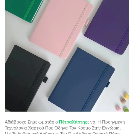
Αδιάβροχο Σημειωματάριο
Πέτρα
Χάρτης
Είναι Η Προηγμένη
Τεχνολογία Χαρτιού Που Οδηγεί Τον Κόσμο Στην Εγχώρια.
Με Το Ανθρακικό Ασβέστιο, Τον Πιο Άφθονο Ορυκτό Πόρο