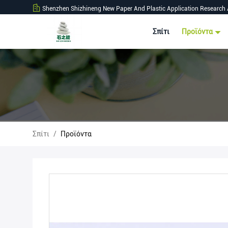
Shenzhen Shizhineng New Paper And Plastic Application Research 
Σπίτι
Προϊόντα
Σπίτι
/
Προϊόντα