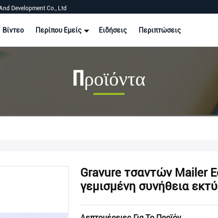
And Development Co., Ltd
Βίντεο
Περίπου Εμείς
Ειδήσεις
Περιπτώσεις
Προϊόντα
Gravure τσαντών Mailer 
γεμισμένη συνήθεια εκτ
Λεπτομέρειες Για Το Προϊόν