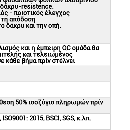
ers φυσαλίδων φύλλων αλουμινίου
 δάκρυ-resistence.
λός - ποιοτικός έλεγχος
ητη απόδοση
ο δάκρυ και την οπή.
ισμός και η έμπειρη QC ομάδα θα
μιτελής και τελειωμένος
ε κάθε βήμα πρίν στέλνει
άθεση 50% ισοζύγιο πληρωμών πρίν
 ISO9001: 2015, BSCI, SGS, κ.λπ.