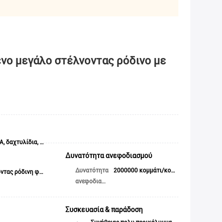
νο μεγάλο στέλνοντας ρόδινο με 
ΒΡΑΧΙΟΛΙΑ, ΠΕΡΙΔΕΡΑΙΑ, ΣΚΟΥΛΑΡΙΚΙΑ, δαχτυλίδια, ρολόι, γυαλιά, πολύτιμος λίθος, άλλο κόσμημα & ρολόι & Eyewear
Δυνατότητα ανεφοδιασμού
Δυνατότητα
2000000 κομμάτι/κομμάτια ανά ημέρα
Φιλική ανακυκλωμένη μεγάλη στέλνοντας ρόδινη φυσαλίδα Mailer Eco συνήθειας
ανεφοδιασμού
Συσκευασία & παράδοση