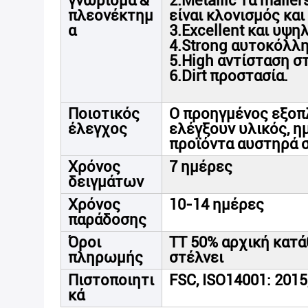
γνώρισμα &
2.Metallic τα mail
πλεονέκτημ
είναι κλονισμός και
α
3.Excellent και υψη
4.Strong αυτοκόλλ
5.High αντίσταση στ
6.Dirt προστασία.
Ποιοτικός
Ο προηγμένος εξοπλ
έλεγχος
ελέγξουν υλικός, η
προϊόντα αυστηρά σ
Χρόνος
7 ημέρες
δειγμάτων
Χρόνος
10-14 ημέρες
παράδοσης
Όροι
TT 50% αρχική κατ
πληρωμής
στέλνει
Πιστοποιητι
FSC, ISO14001: 2015,
κά