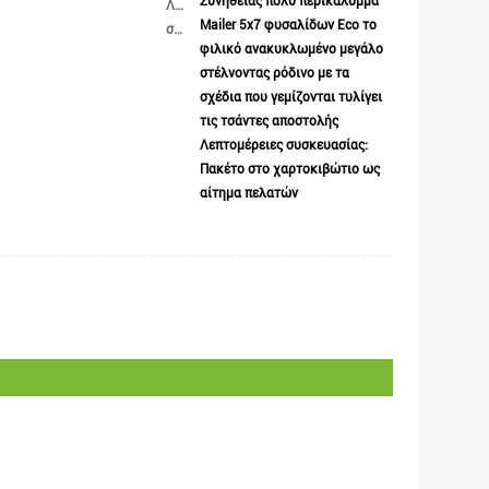
Συνήθειας πολυ περικάλυμμα
Λεπτομέρειες
Mailer 5x7 φυσαλίδων Eco το
συσκευασίας
φιλικό ανακυκλωμένο μεγάλο
στέλνοντας ρόδινο με τα
σχέδια που γεμίζονται τυλίγει
τις τσάντες αποστολής
Λεπτομέρειες συσκευασίας:
Πακέτο στο χαρτοκιβώτιο ως
αίτημα πελατών