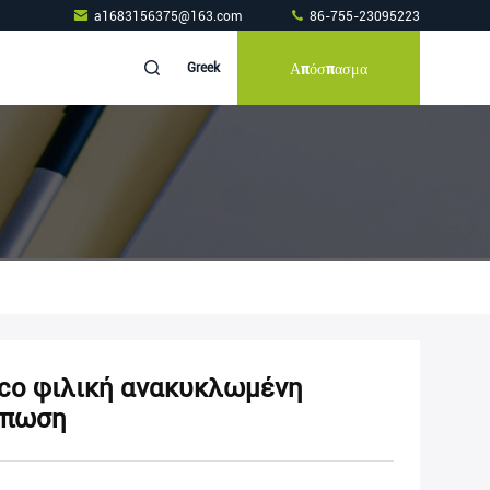
a1683156375@163.com
86-755-23095223
Απόσπασμα
Greek
Eco φιλική ανακυκλωμένη
ύπωση