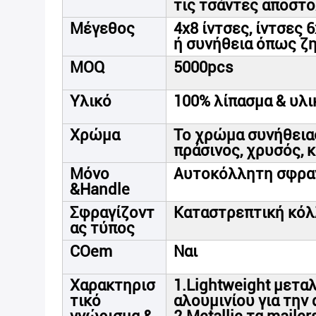
τις τσάντες αποστ
Μέγεθος
4x8 ίντσες, ίντσες 
ή συνήθεια όπως ζ
MOQ
5000pcs
Υλικό
100% λίπασμα & υλι
Χρώμα
Το χρώμα συνήθειας
πράσινος, χρυσός, κ
Μόνο
Αυτοκόλλητη σφρα
&Handle
Σφραγίζοντ
Καταστρεπτική κόλ
ας τύπος
COem
Ναι
Χαρακτηρισ
1.Lightweight μετ
τικό
αλουμινίου για τη