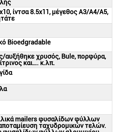
ολής
6x10, ίντσα 8.5x11, μέγεθος A3/A4/A5,
ητάτε
κό Bioedgradable
/αυξήθηκε χρυσός, Bule, πορφύρα,
ίτρινος και…. κ.λπ.
γίδα
λα
αλλικά mailers φυσαλίδων φύλλων
ν αποταμίευση ταχυδρομικών τελών.