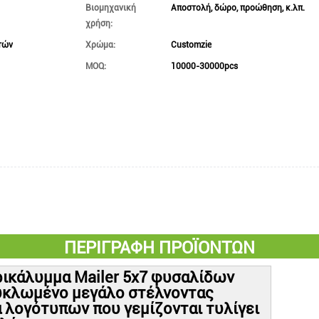
Βιομηχανική
Αποστολή, δώρο, προώθηση, κ.λπ.
χρήση:
τών
Χρώμα:
Customzie
MOQ:
10000-30000pcs
ΠΕΡΙΓΡΑΦΗ ΠΡΟΪΟΝΤΩΝ
ρικάλυμμα Mailer 5x7 φυσαλίδων
κυκλωμένο μεγάλο στέλνοντας
α λογότυπων που γεμίζονται τυλίγει