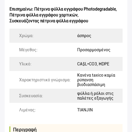
Επισημαίνω:
Πέτρινα φύλλα εγγράφου Photodegradable
,
Πέτρινα φύλλα εγγράφου χαρτικών
,
Συσκευάζοντας πέτρινα φύλλα εγγράφου
Χρώμα:
άσπρος
Μέγεθος:
Προσαρμοσμένος
Υλικό:
CA$L*CO3, HDPE
Κανένα taxico καμία
Χαρακτηριστικό γνώρισμα:
ρύπανση
βιοδιασπάσιμη
φύλλα ή ρόλοι στις
Συσκευασία:
παλέτες εξαγωγής
Λιμένας:
TIANJIN
Περιγραφή