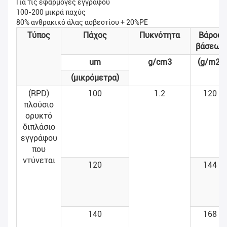
Για τις εφαρμογές εγγράφου
100-200 μικρά παχύς
80% ανθρακικό άλας ασβεστίου + 20%PE
Τύπος
Πάχος
Πυκνότητα
Βάρος
βάσεων
um
g/cm3
(g/m2)
(μικρόμετρα)
(RPD)
100
1.2
120
πλούσιο
ορυκτό
διπλάσιο
εγγράφου
που
ντύνεται
120
144
140
168