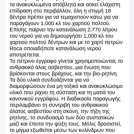
τα ανακυκλωμένα απόβλητα και ασκεί ελάχιστη
επίδραση στο περιβάλλον, όλη η στιγμή 18
δέντρα πρέπει για να τεμαχιστούν κάτω για να
παραγάγουν 1,000 κλ του χαρτιού πολτού.
Επίσης παίρνει την κατανάλωση 2,770 λίτρου
του νερού για να δημιουργήσει 1,000 κλ του
χαρτιού πολτού δέντρων και με το χαρτί πετρών
Roca οποιαδήποτε κατανάλωση νερού
αποτρέπεται.
Το πέτρινο έγγραφο γίνεται χρησιμοποιώντας το
ανθρακικό άλας ασβεστίου, μια ένωση που
βρίσκονται στους βράχους, και την βιο-ρητίνη.
Τα δύο υλικά συνδυάζονται για να
διαμορφώσουν ένα μη τοξικό και ανακυκλώσιμο
υλικό που ρίχνει τη σύσταση και τη ματιά του
κανονικού εγγράφου. Η διαδικασία παραγωγής
περιλαμβάνει τη συντριβή του ανθρακικού
άλατος ασβεστίου στη σκόνη, την τήξη της
ρητίνης, το συνδυασμό των δύο συστατικών
μαζί και έπειτα την ψύξη τους. Μόλις δροσιστεί,
το μίγμα εξωθείται μέσω των κυλίνδρων που