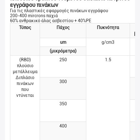
εγγράφου πινάκων
Για τις πλαστικές εφαρμογές πινάκων εγγράφου
200-400 mircrons παχιά
60% ανθρακικό άλας ασβεστίου + 40%PE
Τύπος
Πάχος
Πυκνότητα
Β
βά
um
g/cm3
(g
(μικρόμετρα)
(RBD)
250
1.5
πλούσιο
μετάλλευμα
Διπλάσιο
300
πινάκων
που
ντύνεται
350
400