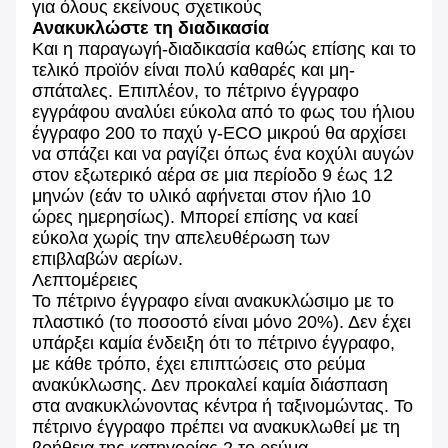
για όλους εκείνους σχετικούς
Ανακυκλώστε τη διαδικασία
Και η παραγωγή-διαδικασία καθώς επίσης και το
τελικό προϊόν είναι πολύ καθαρές και μη-
σπάταλες. Επιπλέον, το πέτρινο έγγραφο
εγγράφου αναλύει εύκολα από το φως του ήλιου
έγγραφο 200 το παχύ γ-ECO μικρού θα αρχίσει
να σπάζει και να ραγίζει όπως ένα κοχύλι αυγών
στον εξωτερικό αέρα σε μια περίοδο 9 έως 12
μηνών (εάν το υλικό αφήνεται στον ήλιο 10
ώρες ημερησίως). Μπορεί επίσης να καεί
εύκολα χωρίς την απελευθέρωση των
επιβλαβών αερίων.
Λεπτομέρειες
Το πέτρινο έγγραφο είναι ανακυκλώσιμο με το
πλαστικό (το ποσοστό είναι μόνο 20%). Δεν έχει
υπάρξει καμία ένδειξη ότι το πέτρινο έγγραφο,
με κάθε τρόπο, έχει επιπτώσεις στο ρεύμα
ανακύκλωσης. Δεν προκαλεί καμία διάσπαση
στα ανακυκλώνοντας κέντρα ή ταξινομώντας. Το
πέτρινο έγγραφο πρέπει να ανακυκλωθεί με τη
βοήθεια της κατηγορίας 2 το ρεύμα