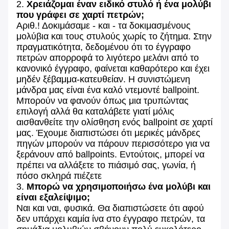
2.
Χρειάζομαι έναν ειδικό στυλό ή ένα μολύβι
που γράφει σε χαρτί πετρών;
Αριθ.! Δοκιμάσαμε - και - τα δοκιμασμένους
μολύβια και τους στυλούς χωρίς το ζήτημα. Στην
πραγματικότητα, δεδομένου ότι το έγγραφο
πετρών απορροφά το λιγότερο μελάνι από το
κανονικό έγγραφο, φαίνεται καθαρότερο και έχει
μηδέν ξέβαμμα-κατευθείαν. Η συνιστώμενη
μάνδρα μας είναι ένα καλό ντεμοντέ ballpoint.
Μπορούν να φανούν όπως μια τρυπώντας
επιλογή αλλά θα καταλάβετε γιατί μόλις
αισθανθείτε την ολίσθηση ενός ballpoint σε χαρτί
μας. Έχουμε διαπιστώσει ότι μερικές μάνδρες
πηγών μπορούν να πάρουν περισσότερο για να
ξεράνουν από ballpoints. Εντούτοις, μπορεί να
πρέπει να αλλάξετε το πιάσιμό σας, γωνία, ή
πόσο σκληρά πιέζετε
3.
Μπορώ να χρησιμοποιήσω ένα μολύβι και
είναι εξαλείψιμο;
Ναι και ναι, φυσικά. Θα διαπιστώσετε ότι αφού
δεν υπάρχει καμία ίνα στο έγγραφο πετρών, τα