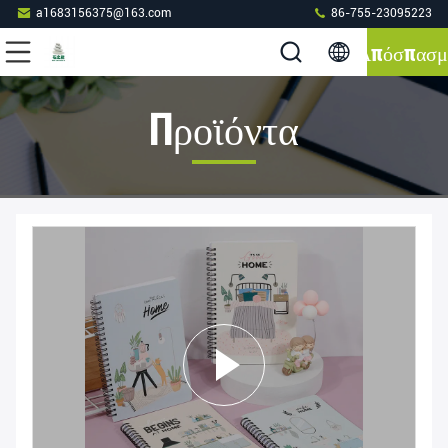
a1683156375@163.com
86-755-23095223
Απόσπασμ
Προϊόντα