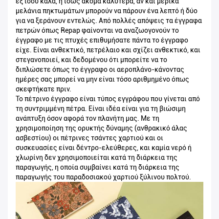
εξ ίσου καλά, ή ίσως ακόμα καλύτερα, αν και μερικά
μελάνια πηκτωμάτων μπορούν να πάρουν ένα λεπτό ή δύο
για να ξεράνουν εντελώς. Από πολλές απόψεις τα έγγραφα
πετρών όπως Repap φαίνονται να αναζωογονούν το
έγγραφο με τις πτυχές επιθυμήσατε πάντα το έγγραφο
είχε. Είναι ανθεκτικό, πετρέλαιο και σχίζει ανθεκτικό, και
στεγανοποιεί, και δεδομένου ότι μπορείτε να το
διπλώσετε όπως το έγγραφο οι αεροπλάνο-κάνοντας
ημέρες σας μπορεί να μην είναι τόσο αριθμημένο όπως
σκεφτήκατε πριν.
Το πέτρινο έγγραφο είναι τύπος εγγράφου που γίνεται από
τη συντριμμένη πέτρα. Είναι ιδέα είναι για τη βιώσιμη
ανάπτυξη όσον αφορά τον πλανήτη μας. Με τη
χρησιμοποίηση της ορυκτής δύναμης (ανθρακικό άλας
ασβεστίου) οι πέτρινες τσάντες χαρτιού και οι
συσκευασίες είναι δέντρο-ελεύθερες, και καμία νερό ή
χλωρίνη δεν χρησιμοποιείται κατά τη διάρκεια της
παραγωγής, η οποία συμβαίνει κατά τη διάρκεια της
παραγωγής του παραδοσιακού χαρτιού ξύλινου πολτού.