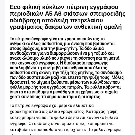
Eco φιλική κύκλων πέτρινη εγγράφου
περιοδικών A5 A6 σκίτσων σπειροειδής
αδιάβροχη απόδειξη πετρελαίου
γραψίματος δακρυ'ων ανθεκτική ομαλή
Το πέτρινο έγγραφο γίνεται χρησιμοποιώντας το
ανθρακικό άλας ασβεστίου, μια ένωση που βρίσκονται
στους βράχους, και την βιο-ρητίνη. Τα δύο υλικά
συνδυάζονται για να διαμορφώσουν ένα μη τοξικό και
ανακυκλώσιμο υλικό που ρίχνει τη σύσταση και τη ματιά
του κανονικού εγγράφου. Η διαδικασία παραγωγής
περιλαμβάνει τη συντριβή του ανθρακικού άλατος
ασβεστίου στη σκόνη, την τήξη της ρητίνης, το συνδυασμό
των δύο συστατικών μαζί και έπειτα την ψύξη τους. Μόλις
δροσιστεί, το μίγμα εξωθείται μέσω των κυλίνδρων που
φύλλα μορφής του εγγράφου πετρών. Τα φύλλα κόβονται
έπειτα στα επιθυμητά μεγέθη για τη χρήση ως στοιχεία
χαρτικών όπως τα σημειωματάρια ή οι κάρτες.
Το πέτρινο έγγραφο έχει μερικά ελκυστικά
χαρακτηριστικά ως υλικό γραψίματος. Καταρχάς η αφή,
εσείς μπορεί να πει τα φύλλα δεν είναι κανονικό ξύλινο
έγγραφο. Οι σελίδες είναι ομαλότερες, και πρέπει να
καταβάλετε προσπάθεια να τις σχίσετε. Το μελάνι γράφει