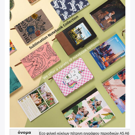
όνομα
Eco φιλική κύκλων πέτρινη εγγράφου περιοδικών A5 A6 σκ