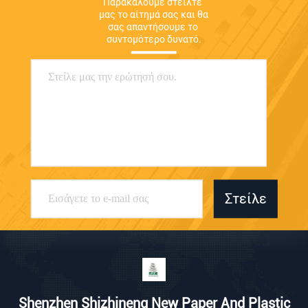
Παρακαλούμε στείλτε 
μας το αίτημά σας και θα 
σας απαντήσουμε το 
συντομότερο δυνατό.
Στείλε
Shenzhen Shizhineng New Paper And Plastic