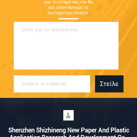
μας το αίτημά σας και θα 
σας απαντήσουμε το 
συντομότερο δυνατό.
Στείλε
Shenzhen Shizhineng New Paper And Plastic