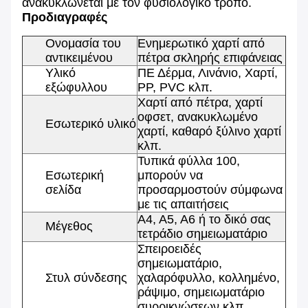
ανακυκλώνεται με τον φυσιολογικό τρόπο.
Προδιαγραφές
Ονομασία του
Ενημερωτικό χαρτί από
αντικειμένου
πέτρα σκληρής επιφάνειας
Υλικό
ΠΕ Δέρμα, Λινάνιο, Χαρτί,
εξώφυλλου
PP, PVC κλπ.
Χαρτί από πέτρα, χαρτί
οφσετ, ανακυκλωμένο
Εσωτερικό υλικό
χαρτί, καθαρό ξύλινο χαρτί
κλπ.
Τυπικά φύλλα 100,
Εσωτερική
μπορούν να
σελίδα
προσαρμοστούν σύμφωνα
με τις απαιτήσεις
Α4, Α5, Α6 ή το δικό σας
Μέγεθος
τετράδιο σημειωματάριο
Σπειροειδές
σημειωματάριο,
Στυλ σύνδεσης
χαλαρόφυλλο, κολλημένο,
ράψιμο, σημειωματάριο
συρρικνώσεων κλπ.