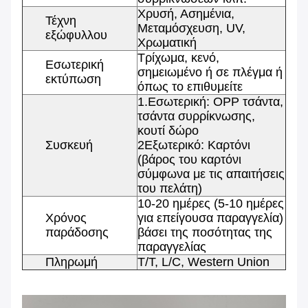
Χρυσή, Ασημένια,
Τέχνη
Μεταμόσχευση, UV,
εξώφυλλου
Χρωματική
Τρίχωμα, κενό,
Εσωτερική
σημειωμένο ή σε πλέγμα ή
εκτύπωση
όπως το επιθυμείτε
1.Εσωτερική: OPP τσάντα,
τσάντα συρρίκνωσης,
κουτί δώρο
Συσκευή
2Εξωτερικό: Καρτόνι
(βάρος του καρτόνι
σύμφωνα με τις απαιτήσεις
του πελάτη)
10-20 ημέρες (5-10 ημέρες
Χρόνος
για επείγουσα παραγγελία)
παράδοσης
βάσει της ποσότητας της
παραγγελίας
Πληρωμή
T/T, L/C, Western Union