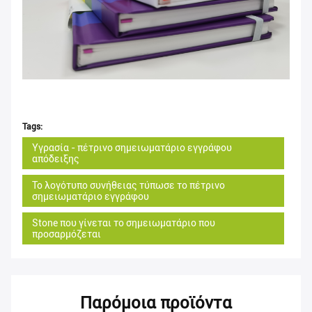
Tags:
Υγρασία - πέτρινο σημειωματάριο εγγράφου
απόδειξης
Το λογότυπο συνήθειας τύπωσε το πέτρινο
σημειωματάριο εγγράφου
Stone που γίνεται το σημειωματάριο που
προσαρμόζεται
Παρόμοια προϊόντα