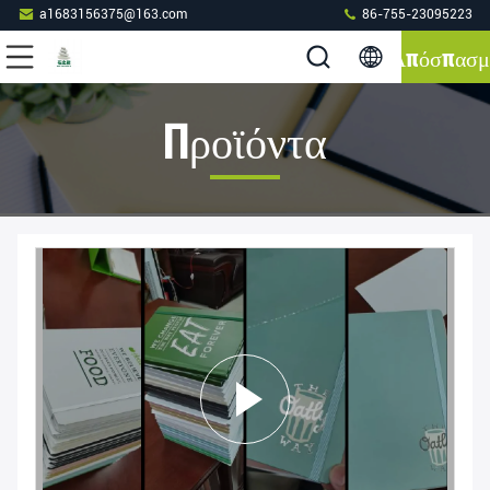
a1683156375@163.com
86-755-23095223
Απόσπασμ
Προϊόντα