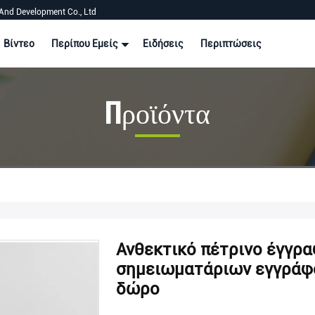
And Development Co., Ltd
Βίντεο
Περίπου Εμείς
Ειδήσεις
Περιπτώσεις
Προϊόντα
Ανθεκτικό πέτρινο έγγρ
σημειωματάριων εγγράφου
δώρο