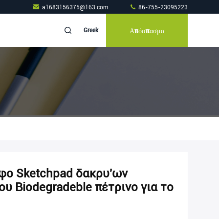
a1683156375@163.com
86-755-23095223
Απόσπασμα
Greek
αφο Sketchpad δακρυ'ων
 Biodegradeble πέτρινο για το