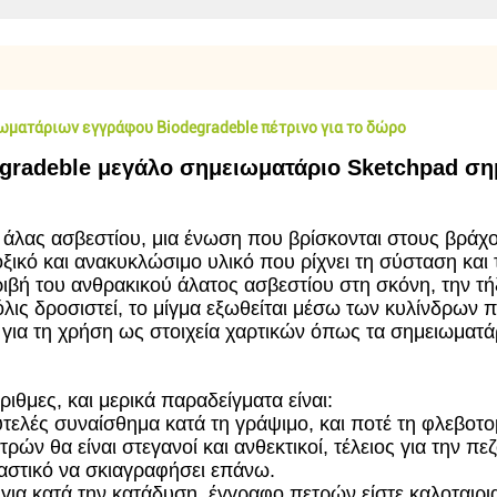
ωματάριων εγγράφου Biodegradeble πέτρινο για το δώρο
egradeble μεγάλο σημειωματάριο Sketchpad σ
 άλας ασβεστίου, μια ένωση που βρίσκονται στους βράχου
ξικό και ανακυκλώσιμο υλικό που ρίχνει τη σύσταση και 
ιβή του ανθρακικού άλατος ασβεστίου στη σκόνη, την τή
Μόλις δροσιστεί, το μίγμα εξωθείται μέσω των κυλίνδρω
για τη χρήση ως στοιχεία χαρτικών όπως τα σημειωματάρ
ιθμες, και μερικά παραδείγματα είναι:
τελές συναίσθημα κατά τη γράψιμο, και ποτέ τη φλεβοτομ
ρών θα είναι στεγανοί και ανθεκτικοί, τέλειος για την πε
ταστικό να σκιαγραφήσει επάνω.
 για κατά την κατάδυση, έγγραφο πετρών είστε καλοταιρια