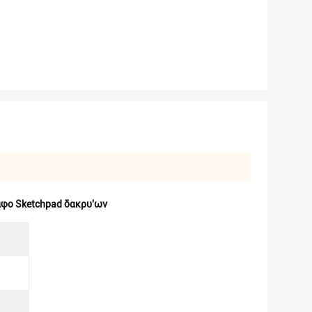
αφο Sketchpad δακρυ'ων