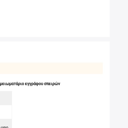
ημειωματάριο εγγράφου σπειρών
λυφο,