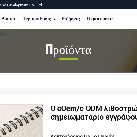
And Development Co., Ltd
Βίντεο
Περίπου Εμείς
Ειδήσεις
Περιπτώσεις
Προϊόντα
Ο cOem/ο ODM λιθοστρών
σημειωματάριο εγγράφο
Λεπτομέρειες Για Το Προϊόν