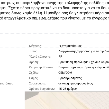
ο πετρών, συμπεριλαμβανομένης της κάλυψης/της σελίδας κ
ράψει. Έχετε πάρει πραγματικά να το δοκιμάσετε για να το θ
ατος όπως καμία άλλη. Η μάνδρα σας θα γλιστρήσει πέρα από
ικό επαγγελματικό σημειωματάριο που γίνεται με το έγγραφο
Μέγεθος:
Εξατομικεύσιμος
Τύπος:
Διοργανωτής/αρμόδιος για το σχεδι
Υλικό κάλυψης:
PP
Χρήση:
Προώθηση, προώθηση Σχολείο Δώρο
Όνομα προϊόντων:
Πέτρινο σημειωματάριο εγγράφου α
Σχέδιο:
OEM/ODM
Πάχος:
Προσαρμοσμένος
εκτύπωση, σφράγιση φύλλων αλουμινίου, αποτύπωση σε ανάγλυφο, κ.λπ.
Συσκευασία:
όγκος ή προσαρμοσμένος
Χρόνος δειγμάτων:
15-25 ημέρες