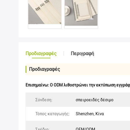
Προδιαγραφές
Περιγραφή
Προδιαγραφές
Επισημαίνω:
Ο ODM λιθοστρώνει την εκτύπωση εγγρά
Σύνδεση:
σπειροειδές δέσιμο
Τόπος καταγωγής:
Shenzhen, Κίνα
Σχέδιο:
OEM/ODM