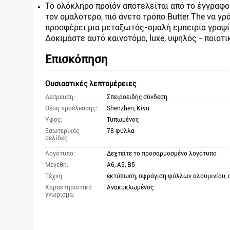
Το ολόκληρο προϊόν αποτελείται από το έγγραφ
τον ομαλότερο, πιό άνετο τρόπο Butter.The να γ
προσφέρει μια μεταξωτός-ομαλή εμπειρία γραψίμ
Δοκιμάστε αυτό καινοτόμο, luxe, υψηλός - ποιοτ
Επισκόπηση
Ουσιαστικές λεπτομέρειες
Δέσμευση:
Σπειροειδής σύνδεση
Θέση προέλευσης:
Shenzhen, Κίνα
Ύφος:
Τυπωμένος
Εσωτερικές
78 φύλλα
σελίδες:
Λογότυπο:
Δεχτείτε το προσαρμοσμένο λογότυπο
Μεγέθη:
A6, A5, B5
Τέχνη:
Χαρακτηριστικό
Ανακυκλωμένος
γνώρισμα: