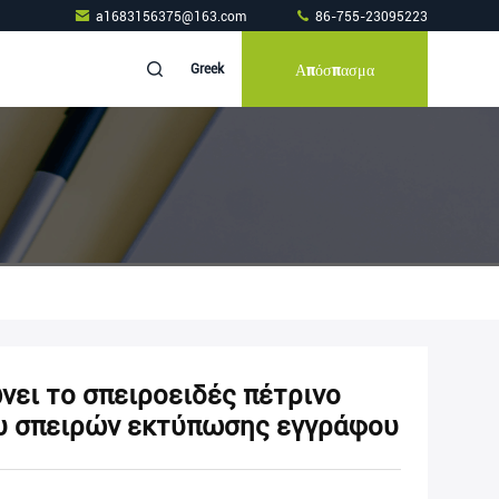
a1683156375@163.com
86-755-23095223
Απόσπασμα
Greek
ει το σπειροειδές πέτρινο
υ σπειρών εκτύπωσης εγγράφου