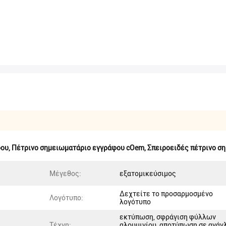
φου
,
Πέτρινο σημειωματάριο εγγράφου cOem
,
Σπειροειδές πέτρινο σ
Μέγεθος:
εξατομικεύσιμος
Δεχτείτε το προσαρμοσμένο
Λογότυπο:
λογότυπο
εκτύπωση, σφράγιση φύλλων
Τέχνη:
αλουμινίου, αποτύπωση σε ανάγ