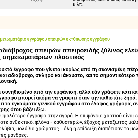
κ.λπ.
σημειωματάριο εγγράφου σπειρών εκτύπωσης εγγράφου
αδιάβροχος σπειρών σπειροειδής ξύλινος ελε
 σημειωματάριων πλαστικός
ρυκτό έγγραφο που γίνεται κυρίως από τη σκονισμένη πέτρα
ίναι αδιάβροχο, σκληρό και άκαυστο, και το σημαντικότερο 
οντική.
 συνηθισμένο από την εμφάνιση, αλλά εάν γράφετε κάτι και 
έγγραφο μπορεί ακόμα να γραφτεί όταν την καθιστάτε ξηρά
τι τα εγκαύματα γενικού εγγράφου στο έδαφος γρήγορα, αν
ρης ότου βάζει έξω.
Ομαλότερο έγγραφο στην αγορά. Η επιφάνεια χαρτιού είναι ε
χίστε ανθεκτικό, φλόγα - καθυστερών, έξοχος μεταξωτός μα
λύβια, μολύβια χρώματος… όλη η επίδειξη διαπότισαν το μελ
τές μάνδρες.