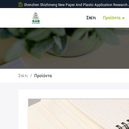
Shenzhen Shizhineng New Paper And Plastic Application Research 
Σπίτι
Προϊόντα
Σπίτι
/
Προϊόντα