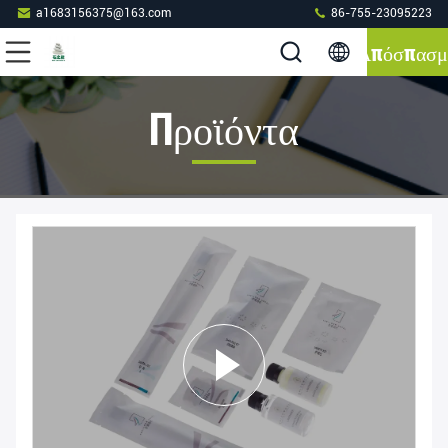
a1683156375@163.com
86-755-23095223
Απόσπασμ
Προϊόντα