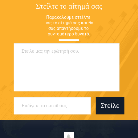
Στείλτε το αίτημά σας
Παρακαλούμε στείλτε 
μας το αίτημά σας και θα 
σας απαντήσουμε το 
συντομότερο δυνατό.
Στείλε