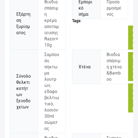
Βιοδια
Εμπορι
Προσα
σπάσιμ
κό
ρμοσμέ
Εξάρτη
η
σήμα
νος
ση
κρέμα
Tags:
ξυρίσμ
αποταμ
Πέ
ατος
ίευσης
συ
Razor+
εγ
10g
βι
Σαμπου
Βιοδια
Μί
άν,
σπάσιμ
χρ
εκ
πήκτω
Χτένα
η χτένα
πέ
μα
&Bamb
Σύνολο
έγ
λουτρ
oo
θελκτι
ών,
Πέ
κοτήτ
εδαφο
συ
ων
βελτιω
εγ
ξενοδο
τσ
τικό,
χείων
με
λοσιόν
30ml
σώματ
ος
Βιοδια
Συσκευ