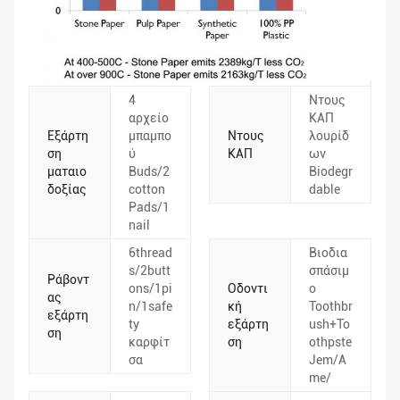
4
Ντους
αρχείο
ΚΑΠ
Εξάρτη
μπαμπο
Ντους
λουρίδ
ση
ύ
ΚΑΠ
ων
ματαιο
Buds/2
Biodegr
δοξίας
cotton
dable
Pads/1
nail
6thread
Βιοδια
s/2butt
σπάσιμ
Ράβοντ
ons/1pi
Οδοντι
ο
ας
n/1safe
κή
Toothbr
εξάρτη
ty
εξάρτη
ush+To
ση
καρφίτ
ση
othpste
σα
Jem/A
me/