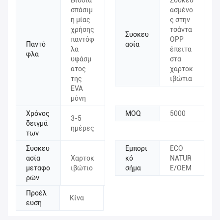
σπάσιμ
ασμένο
η μίας
ς στην
χρήσης
τσάντα
Συσκευ
παντόφ
OPP
Παντό
ασία
λα
έπειτα
φλα
υφάσμ
στα
ατος
χαρτοκ
της
ιβώτια
EVA
μόνη
Χρόνος
MOQ
5000
3-5
δειγμά
ημέρες
των
Συσκευ
Εμπορι
ECO
ασία
Χαρτοκ
κό
NATUR
μεταφο
ιβώτιο
σήμα
E/OEM
ρών
Προέλ
Κίνα
ευση