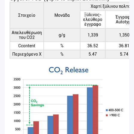
Χαρτί ξύλινου πολτού
Ξύλινος-
Στοιχείο
Μονάδα
Έγγραφο
ελεύθερο
Autotype
έγγραφο
Απελευθέρωση
g/g
1,339
1,350
του CO2
Ccontent
%
36.52
36.81
Περιεχόμενο Χ
%
5.47
5.74