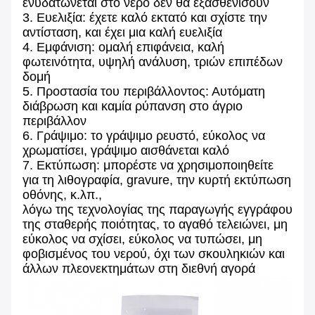
ενυδατώνεται στο νερό δεν θα εξασθενίσουν
3. Ευελιξία: έχετε καλό εκτατό και σχίστε την
αντίσταση, και έχει μια καλή ευελιξία
4. Εμφάνιση: ομαλή επιφάνεια, καλή
φωτεινότητα, υψηλή ανάλυση, τριών επιπέδων
δομή
5. Προστασία του περιβάλλοντος: Αυτόματη
διάβρωση και καμία ρύπανση στο άγριο
περιβάλλον
6. Γράψιμο: το γράψιμο ρευστό, εύκολος να
χρωματίσει, γράψιμο αισθάνεται καλό
7. Εκτύπωση: μπορέστε να χρησιμοποιηθείτε
για τη λιθογραφία, gravure, την κυρτή εκτύπωση
οθόνης, κ.λπ.,
λόγω της τεχνολογίας της παραγωγής εγγράφου
της σταθερής ποιότητας, το αγαθό τελειώνει, μη
εύκολος να σχίσει, εύκολος να τυπώσει, μη
φοβισμένος του νερού, όχι των σκουληκιών και
άλλων πλεονεκτημάτων στη διεθνή αγορά