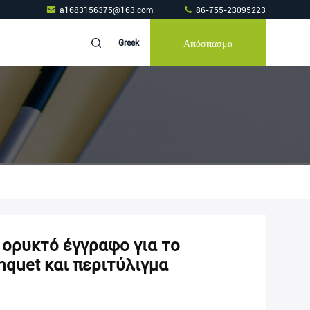
a1683156375@163.com
86-755-23095223
Απόσπασμα
Greek
ορυκτό έγγραφο για το
quet και περιτύλιγμα