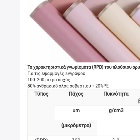
Τα χαρακτηριστικά γνωρίσματα (RPD) του πλούσιου ορ
Για τις εφαρμογές εγγράφου
100-200 μικρά παχύς
80% ανθρακικό άλας ασβεστίου + 20%PE
Τύπος
Πάχος
Πυκνότητα
um
g/cm3
(μικρόμετρα)