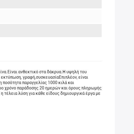
ίνα.Είναι ανθεκτικό στα δάκρυα.Η υψηλή του
ια εκτύπωση, γραφή,συσκευασίαΕπιπλέον, είναι
η ποσότητα παραγγελίας 1000 κιλά και
ήγορο χρόνο παράδοσης 20 ημερών και όρους πληρωμής
η τέλεια λύση για κάθε είδους δημιουργικά έργα με