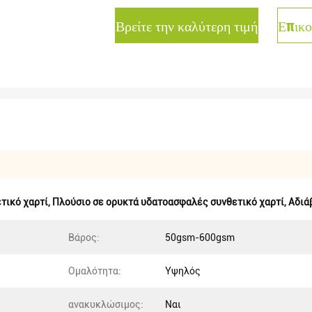
Βρείτε την καλύτερη τιμή
Επικο
τικό χαρτί
,
Πλούσιο σε ορυκτά υδατοασφαλές συνθετικό χαρτί
,
Αδιά
Βάρος:
50gsm-600gsm
Ομαλότητα:
Υψηλός
ανακυκλώσιμος:
Ναι