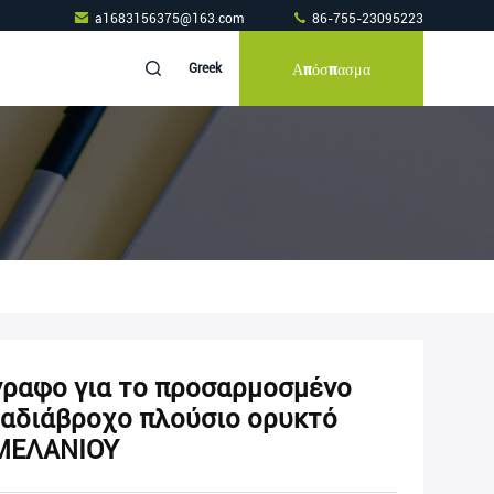
a1683156375@163.com
86-755-23095223
Απόσπασμα
Greek
γραφο για το προσαρμοσμένο
 αδιάβροχο πλούσιο ορυκτό
 ΜΕΛΑΝΙΟΥ