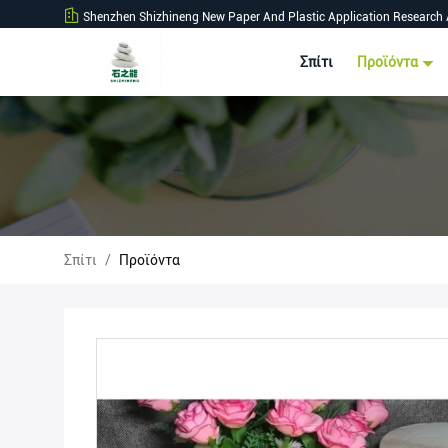
Shenzhen Shizhineng New Paper And Plastic Application Research 
Σπίτι
Προϊόντα
Σπίτι
/
Προϊόντα