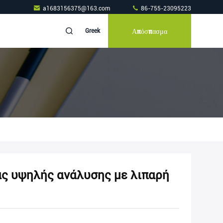
a1683156375@163.com
86-755-23095223
Απόσπασμα
Greek
ς υψηλής ανάλυσης με λιπαρή