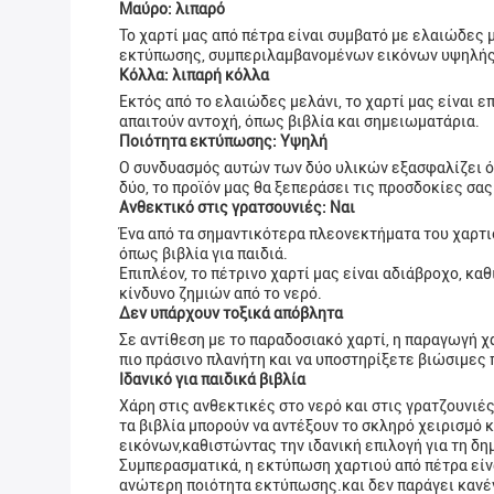
Μαύρο: λιπαρό
Το χαρτί μας από πέτρα είναι συμβατό με ελαιώδες 
εκτύπωσης, συμπεριλαμβανομένων εικόνων υψηλής 
Κόλλα: λιπαρή κόλλα
Εκτός από το ελαιώδες μελάνι, το χαρτί μας είναι 
απαιτούν αντοχή, όπως βιβλία και σημειωματάρια.
Ποιότητα εκτύπωσης: Υψηλή
Ο συνδυασμός αυτών των δύο υλικών εξασφαλίζει ότ
δύο, το προϊόν μας θα ξεπεράσει τις προσδοκίες σας
Ανθεκτικό στις γρατσουνιές: Ναι
Ένα από τα σημαντικότερα πλεονεκτήματα του χαρτιού
όπως βιβλία για παιδιά.
Επιπλέον, το πέτρινο χαρτί μας είναι αδιάβροχο, κ
κίνδυνο ζημιών από το νερό.
Δεν υπάρχουν τοξικά απόβλητα
Σε αντίθεση με το παραδοσιακό χαρτί, η παραγωγή χ
πιο πράσινο πλανήτη και να υποστηρίξετε βιώσιμες
Ιδανικό για παιδικά βιβλία
Χάρη στις ανθεκτικές στο νερό και στις γρατζουνιές
τα βιβλία μπορούν να αντέξουν το σκληρό χειρισμό κ
εικόνων,καθιστώντας την ιδανική επιλογή για τη δ
Συμπερασματικά, η εκτύπωση χαρτιού από πέτρα είνα
ανώτερη ποιότητα εκτύπωσης.και δεν παράγει κανένα