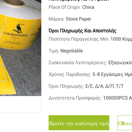
Place Of Origin:
China
Μάρκα:
Stone Paper
Όροι Πληρωμής Και Αποστολής
Ποσότητα Παραγγελίας Min:
1000 Κομ
Τιμή:
Negotiable
Συσκευασία Λεπτομέρειες:
Εξαγωγικά
Χρόνος Παράδοσης:
5-8 Εργάσιμες Ημ
Όροι Πληρωμής:
Ε/Ε, Δ/Α, Δ/Π, Τ/Τ
Δυνατότητα Προσφοράς:
100000PCS 
Βρείτε την καλύτερη τιμή
Επικο