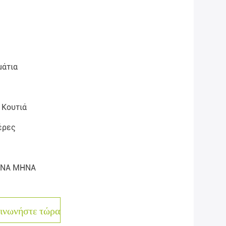
μάτια
 Κουτιά
έρες
ΑΝΑ ΜΗΝΑ
ινωνήστε τώρα