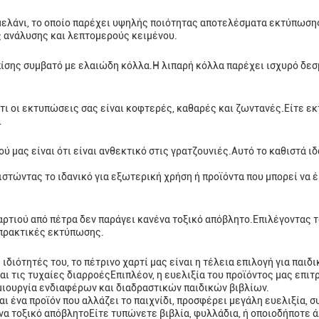
μελάνι, το οποίο παρέχει υψηλής ποιότητας αποτελέσματα εκτύπωσης.
ανάλυσης και λεπτομερούς κειμένου.
επίσης συμβατό με ελαιώδη κόλλα.Η λιπαρή κόλλα παρέχει ισχυρό δεσ
ι οι εκτυπώσεις σας είναι κοφτερές, καθαρές και ζωντανές.Είτε εκ
.
 μας είναι ότι είναι ανθεκτικό στις γρατζουνιές.Αυτό το καθιστά ιδ
αθιστώντας το ιδανικό για εξωτερική χρήση ή προϊόντα που μπορεί να
αρτιού από πέτρα δεν παράγει κανένα τοξικό απόβλητο.Επιλέγοντας τ
 πρακτικές εκτύπωσης.
 ιδιότητές του, το πέτρινο χαρτί μας είναι η τέλεια επιλογή για παι
αι τις τυχαίες διαρροέςΕπιπλέον, η ευελιξία του προϊόντος μας επιτ
ημιουργία ενδιαφέρων και διαδραστικών παιδικών βιβλίων.
ι ένα προϊόν που αλλάζει το παιχνίδι, προσφέρει μεγάλη ευελιξία, σ
 τοξικό απόβλητοΕίτε τυπώνετε βιβλία, φυλλάδια, ή οποιοδήποτε άλλ