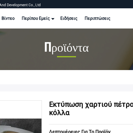
And Development Co., Ltd
Βίντεο
Περίπου Εμείς
Ειδήσεις
Περιπτώσεις
Προϊόντα
Εκτύπωση χαρτιού πέτρα
κόλλα
Λεπτομέρειες Για Το Προϊόν