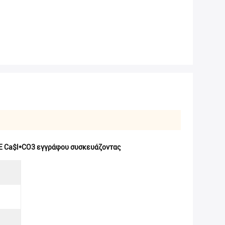
E Ca$l*CO3 εγγράφου συσκευάζοντας