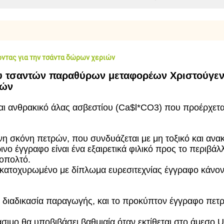
ντας για την τσάντα δώρων χεριών
ου τσαντών παραθύρων μεταφορέων Χριστούγε
ιών
αι ανθρακικό άλας ασβεστίου (Ca$l*CO3) που προέρχεται
μένη σκόνη πετρών, που συνδυάζεται με μη τοξικό και
νο έγγραφο είναι ένα εξαιρετικά φιλικό προς το περιβάλ
λοπολτό.
κατοχυρωμένο με δίπλωμα ευρεσιτεχνίας έγγραφο κάνοντ
 διαδικασία παραγωγής, και το προκύπτον έγγραφο πετρώ
σιμο θα υποβιβάσει βαθμιαία όταν εκτίθεται στο άμεσο