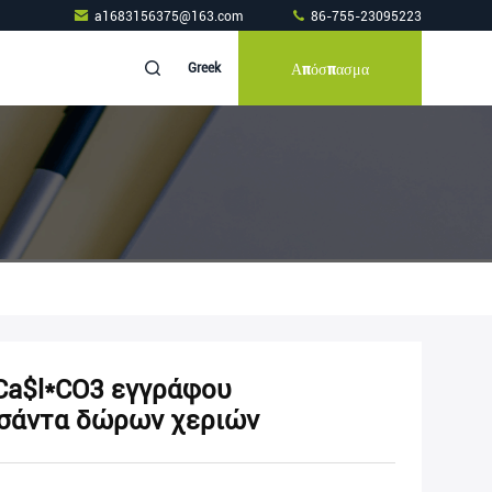
a1683156375@163.com
86-755-23095223
Απόσπασμα
Greek
Ca$l*CO3 εγγράφου
τσάντα δώρων χεριών