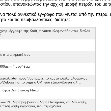
εστίου, επανακτώντας την αρχική μορφή πετρών του με τ
ένα πολύ ανθεκτικό έγγραφο που γίνεται από την πέτρα. Ε
τα και τις περιβαλλοντικές ιδιότητες.
χνης, έγγραφο της Kraft, πίνακας ελεφαντόδοντου, διπλός
ς
 στα αιτήματά σας
300gsm ή συνήθεια
εταλλινών, χρυσή/ασημώνει το καυτό φύλλο αλουμινίου,
Debossing, το σημείο UV, που εξαφανίζονται κ.λπ.
 όφσετ/εκτύπωση Flexo
ιών PP, λαβή βαμβακιού, λαβή Grosgrain, νάυλον λαβή,
πίπεδη λαβή εγγράφου, που τεμαχίζεται