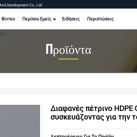
And Development Co., Ltd
Βίντεο
Περίπου Εμείς
Ειδήσεις
Περιπτώσεις
Προϊόντα
Διαφανές πέτρινο HDPE 
συσκευάζοντας για την 
Λεπτομέρειες Για Το Προϊόν