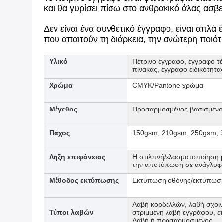
και θα γυρίσει πίσω στο ανθρακικό άλας ασβ
Δεν είναι ένα συνθετικό έγγραφο, είναι απλά 
που απαιτούν τη διάρκεια, την ανώτερη ποιότη
Υλικό
Πέτρινο έγγραφο, έγγραφο τέ
πίνακας, έγγραφο ειδικότητα
Χρώμα
CMYK/Pantone χρώμα
Μέγεθος
Προσαρμοσμένος βασισμένος
Πάχος
150gsm, 210gsm, 250gsm, 
Λήξη επιφάνειας
Η στιλπνή/ελασματοποίηση μ
την αποτύπωση σε ανάγλυφο/
Μέθοδος εκτύπωσης
Εκτύπωση οθόνης/εκτύπωση
Λαβή κορδελλών, λαβή σχοιν
Τύποι λαβών
στριμμένη λαβή εγγράφου, ε
Λαβή ή προσαρμοσμένος