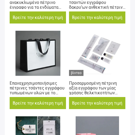
ανακυκλωμένο πέτρινο
τσαντών εγγράφου
έγγραφο για τα ενδύματα
δακρυ'ων ανθεκτική πέτρινη
που συσκευάζουν την τσάντα
με την κλειδαριά φερμουάρ
Βρείτε την καλύτερη τιμή
Βρείτε την καλύτερη τιμή
βίντεο
Επαναχρησιμοποιήσιμες
Προσαρμοσμένη πέτρινη
πέτρινες τσάντες εγγράφου
αξία εγγράφου των μίας
τυπωμένων υλών με το
χρήσης θελκτικοτήτων
λογότυπο και λαβές που
ξενοδοχείων
προσαρμόζονται που
Βρείτε την καλύτερη τιμή
Βρείτε την καλύτερη τιμή
τυπώνονται