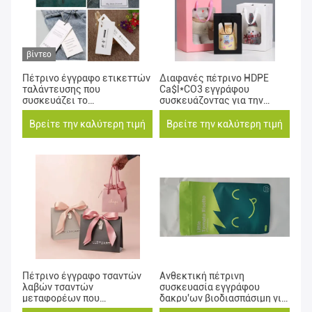
βίντεο
Πέτρινο έγγραφο ετικεττών
Διαφανές πέτρινο HDPE
ταλάντευσης που
Ca$l*CO3 εγγράφου
συσκευάζει το
συσκευάζοντας για την
βιοδιασπάσιμο
τσάντα δώρων χεριών
προσαρμοσμένο μέγεθος
Βρείτε την καλύτερη τιμή
Βρείτε την καλύτερη τιμή
Πέτρινο έγγραφο τσαντών
Ανθεκτική πέτρινη
λαβών τσαντών
συσκευασία εγγράφου
μεταφορέων που
δακρυ'ων βιοδιασπάσιμη για
συσκευάζει το χρώμα CMYK
τις αγορές δώρων