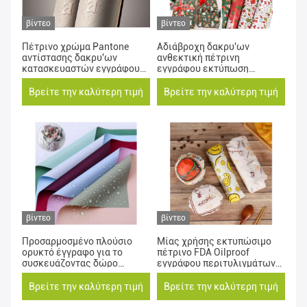
βίντεο
βίντεο
Πέτρινο χρώμα Pantone
Αδιάβροχη δακρυ'ων
αντίστασης δακρυ'ων
ανθεκτική πέτρινη
κατασκευαστών εγγράφου
εγγράφου εκτύπωση
ετικετών κρασιού
χρώματος Eco φιλική
προσαρμοσμένη
Βρείτε την καλύτερη τιμή
Βρείτε την καλύτερη τιμή
βίντεο
βίντεο
Προσαρμοσμένο πλούσιο
Μίας χρήσης εκτυπώσιμο
ορυκτό έγγραφο για το
πέτρινο FDA Oilproof
συσκευάζοντας δώρο
εγγράφου περιτυλιγμάτων
Bonquet και περιτύλιγμα
για τα τρόφιμα
λουλουδιών
Βρείτε την καλύτερη τιμή
Βρείτε την καλύτερη τιμή