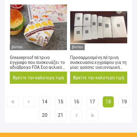
βίντεο
βίντεο
Greaseproof πέτρινο
Προσαρμοσμένη πέτρινη
έγγραφο που συσκευάζει το
συσκευασία εγγράφου για τη
αδιάβροχο FDA Eco φιλικό
μίας χρήσης υγειονομική
Oilproof
τσάντα ξενοδοχείων
Βρείτε την καλύτερη τιμή
Βρείτε την καλύτερη τιμή
14
15
16
17
18
19
20
21