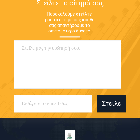
Στείλτε το αίτημά σας
Παρακαλούμε στείλτε 
μας το αίτημά σας και θα 
σας απαντήσουμε το 
συντομότερο δυνατό.
Στείλε