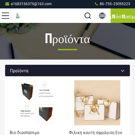
a1683156375@163.com
86-755-23095223
Απόσπασμ
Προϊόντα
Προϊόντα
Βιο διασπάσιμο
Φιλική καυτή σφράγιση Eco